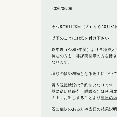
2026/06/06
令和
8
年
6
月
23
日（火）から
10
月
31
以下のことにお気を付け下さい．
昨年度（令和
7
年度）より各種成人
持ちの方も、非課税世帯の方を除
なります。
増額の幅や増額となる理由につい
胃内視鏡検診は予約制となります．
奨に従い鎮静剤（睡眠薬）は使用
の上，お出しすることより
当日の
既に症状のある方や当日の結果説