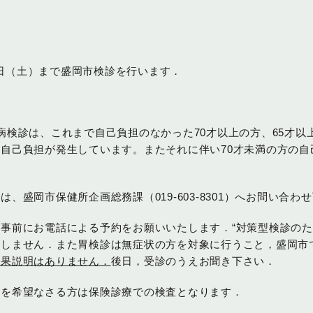
日（土）まで盛岡市検診を行います．
病検診は、これまで自己負担のなかった
70
才以上の方、
65
才以
き自己負担が発生しています。
またそれに伴い
70
才未満の方の自
ては、盛岡市保健所企画総務課（
019-603-8301
）へお問い合わせ
事前にお電話による予約をお願いいたします．“対策型検診のた
致しません．また胃検診は無症状の方を対象に行うこと，盛岡市
結果説明はありません．
後日，受診のうえお聞き下さい．
明を希望なさる方は保険診療での検査となります．