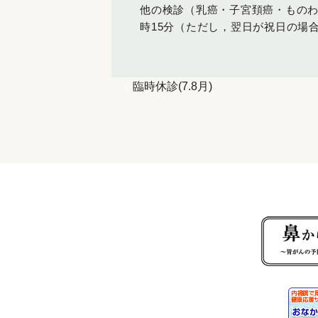
他の検診（乳癌・子宮頚癌・もの
時
15
分（ただし，翌日が祝日の場
臨時休診(7.8月)