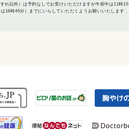
わすれ以外）は予約なしでお受けいただけますが午前中は
11
時
15
合は
16
時
45
分）までにいらしていただくようお願いいたします．