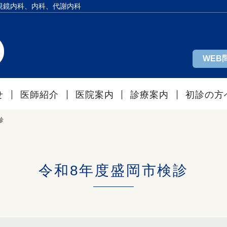
視鏡内科、内科、代謝内科
WEB
せ
医師紹介
医院案内
診療案内
初診の方
診
令和8年度盛岡市検診