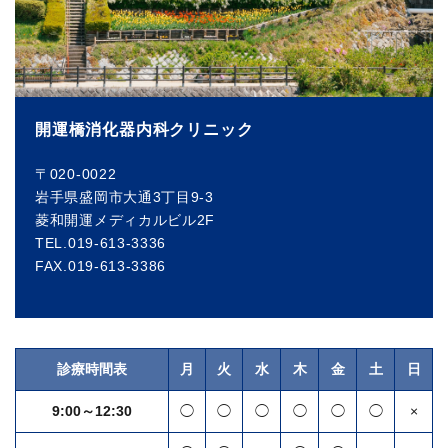
開運橋消化器内科クリニック
〒020-0022
岩手県盛岡市大通3丁目9-3
菱和開運メディカルビル2F
TEL.019-613-3336
FAX.019-613-3386
診療時間表
月
火
水
木
金
土
日
9:00～12:30
◯
◯
◯
◯
◯
◯
×